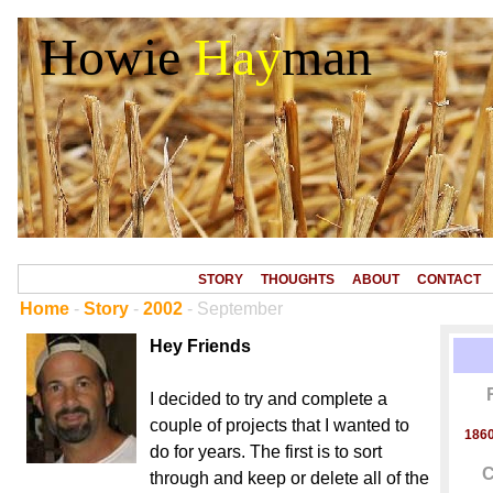
Howie
Hay
man
STORY
THOUGHTS
ABOUT
CONTACT
Home
-
Story
-
2002
- September
Hey Friends
I decided to try and complete a
couple of projects that I wanted to
1860
do for years. The first is to sort
C
through and keep or delete all of the