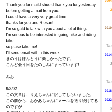
2004
Thank you for mail.I shuold thank you for yesterday
2
before getting a mail from you.
I could have a very very great time
thanks for you and Riesan!
2010
I'm so gald to talk with you about a lot of thing.
I'm serious to be interested in going hike and riding
bike,
Ta
so plase take me!
I'll send email within this week.
2014
きのうはほんとうに楽しかったです。
J
こんど会う日をたのしみにまっています!
みお
Ta
9/3/02
2018
この文章は、りえちゃんに訳してもらいました。
2022
この前から、おかあちゃんにメールを送り続けてる
のですが