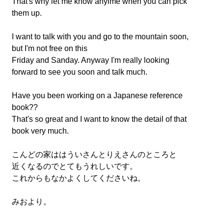
That's why let me know anyime when you can pick
them up.
I want to talk with you and go to the mountain soon,
but I'm not free on this
Friday and Sanday. Anyway I'm really looking
forward to see you soon and talk much.
Have you been working on a Japanese reference
book??
That's so great and I want to know the detail of that
book very much.
こんどの家ははういさんとりえさんのところと
近くなるのでとてもうれしいです。
これからもなかよくしてくださいね。
みおより。