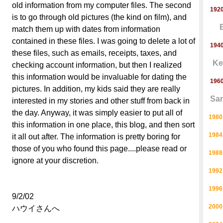
old information from my computer files. The second
1920
is to go through old pictures (the kind on film), and
match them up with dates from information
contained in these files. I was going to delete a lot of
1940
these files, such as emails, receipts, taxes, and
Ke
checking account information, but then I realized
this information would be invaluable for dating the
1960
pictures. In addition, my kids said they are really
San
interested in my stories and other stuff from back in
the day. Anyway, it was simply easier to put all of
1980
this information in one place, this blog, and then sort
1984
it all out after. The information is pretty boring for
those of you who found this page....please read or
1988
ignore at your discretion.
1992
1996
9/2/02
2000
ハウイさんへ