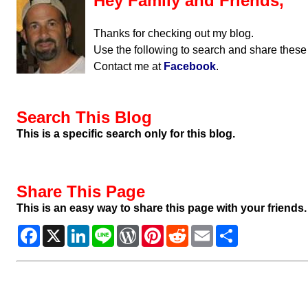
Hey Family and Friends,
Thanks for checking out my blog.
Use the following to search and share these
Contact me at
Facebook
.
Search This Blog
This is a specific search only for this blog.
Share This Page
This is an easy way to share this page with your friends.
Facebook
X
LinkedIn
Line
WordPress
Pinterest
Reddit
Email
Share