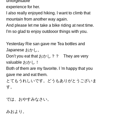
unforgettable
experience for her.
I also really enjoyed hiking. I want to climb that
mountain from another way again.
And please let me take a bike riding at next time.
I'm so glad to enjoy outdooor things with you.
Yesterday Rie san gave me Tea bottles and
Japanese おかし。
Don't you eat that おかし？？ They are very
valuable おかし！
Both of them are my favorite. I 'm happy that you
gave me and eat them.
とてもうれしいです。どうもありがとうございま
す。
では、おやすみなさい。
みおより。