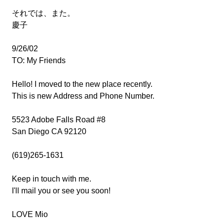
それでは、また。
慶子
9/26/02
TO: My Friends
Hello! I moved to the new place recently.
This is new Address and Phone Number.
5523 Adobe Falls Road #8
San Diego CA 92120
(619)265-1631
Keep in touch with me.
I'll mail you or see you soon!
LOVE Mio